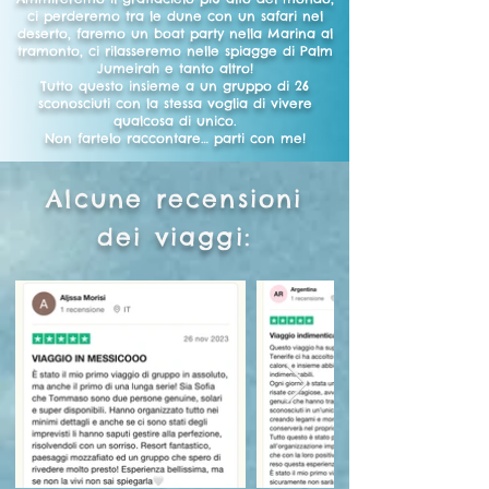
ci perderemo tra le dune con un safari nel
deserto, faremo un boat party nella Marina al
tramonto, ci rilasseremo nelle spiagge di Palm
Jumeirah e tanto altro!
Tutto questo insieme a un gruppo di 26
sconosciuti con la stessa voglia di vivere
qualcosa di unico.
Non fartelo raccontare… parti con me!
Alcune recensioni
dei viaggi: