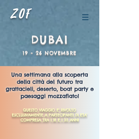
ZOF
DUBAI
19 - 26 NOVEMBRE
Una settimana alla scoperta
della città del futuro tra
grattacieli, deserto, boat party e
paesaggi mozzafiato
!
QUESTO VIAGGIO E' RIVOLTO
ESCLUSIVAMENTE A PARTECIPANTI DI ETA'
COMPRESA TRA
I 18 E I 35 ANNI