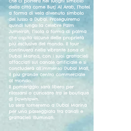
che ci porterà nei luoghi simbolo
della città come Burj Al Arab, l’hotel
a forma di vela divenuto simbolo
del lusso a Dubai. Proseguiremo
quindi lungo la celebre Palm
Jumeirah, l’isola a forma di palma
che ospita alcune delle proprietà
più esclusive del mondo. Il tour
continuerà nella vibrante zona di
Dubai Marina, con i suoi grattacieli
affacciati sul canale artificiale e si
concluderà all’immenso Dubai Mall,
il più grande centro commerciale
al mondo.
Il pomeriggio sarà libero per
rilassarsi o curiosare tra le boutique
di Downtown.
La sera torneremo a Dubai Marina
per una passeggiata tra canali e
grattacieli illuminati.