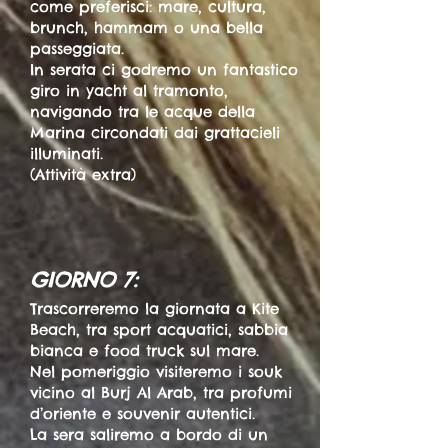
come preferisci: mare, cultura,
brunch, hammam o una bella
passeggiata.
In serata ci godremo un fantastico
giro in yacht al tramonto,
navigando tra le acque della
Marina circondati dai grattacieli
illuminati.
(Attività extra)
GIORNO 7:
Trascorreremo la giornata a Kite
Beach, tra sport acquatici, sabbia
bianca e food truck sul mare.
Nel pomeriggio visiteremo i souk
vicino al Burj Al Arab, tra profumi
d’oriente e souvenir autentici.
La sera saliremo a bordo di un