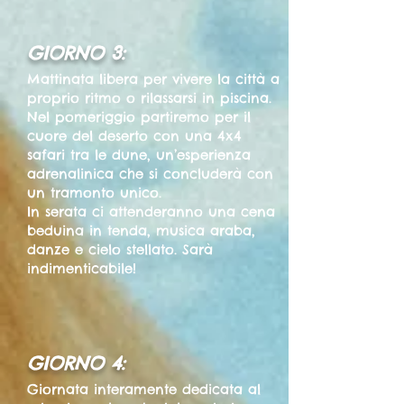
GIORNO 3:
Mattinata libera per vivere la città a
proprio ritmo o rilassarsi in piscina.
Nel pomeriggio partiremo per il
cuore del deserto con una 4x4
safari tra le dune, un’esperienza
adrenalinica che si concluderà con
un tramonto unico.
In serata ci attenderanno una cena
beduina in tenda, musica araba,
danze e cielo stellato. Sarà
indimenticabile!
GIORNO 4:
Giornata interamente dedicata al