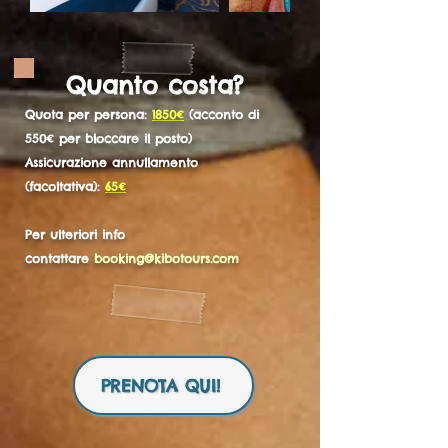
Quanto costa?
Quota per persona:
1850€
(acconto di
550€ per bloccare il posto)
Assicurazione annullamento
(facoltativa):
65€
Per ulteriori info
contattare
booking@kibotours.com
PRENOTA QUI!