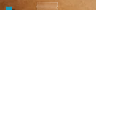
✔️ LA QUOTA INCLUDE:
Voli aerei da/per Milano
Malpensa con 1 bagaglio a
mano piccolo ed 1 bagaglio da
stiva
6 pernottamenti
nell'hotel
indicato o simile, in
camera doppia
(condivisa se
parti da solo/a)
Tutte le colazioni
Trasferimento
da/per aeroporto
di Dubai
City Tour guidato del giorno 2
Escursione nel deserto con cena
tipica