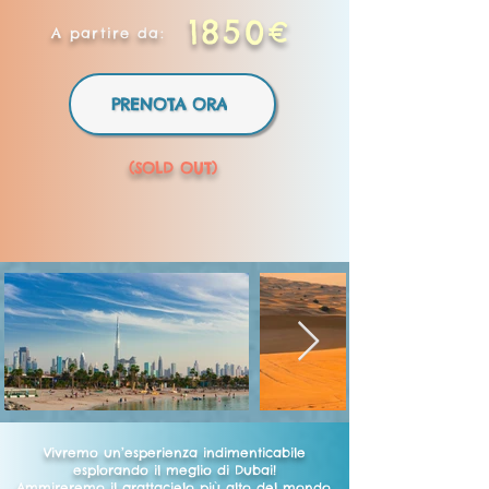
1850€
A partire da:
PRENOTA ORA
(SOLD OUT)
Vivremo un’esperienza indimenticabile
esplorando il meglio di Dubai!
Ammireremo il grattacielo più alto del mondo,