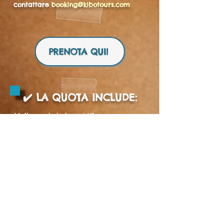
contattare
booking@kibotours.com
PRENOTA QUI!
✔️ LA QUOTA INCLUDE:
Voli aerei da/per Milano
Malpensa con 1 bagaglio a
mano piccolo ed 1 bagaglio da
stiva (20kg)
7 pernottamenti nel
resort
indicato o simile, in
camera doppia
(condivisa se
parti da solo/a)
Trattamento All Inclusive