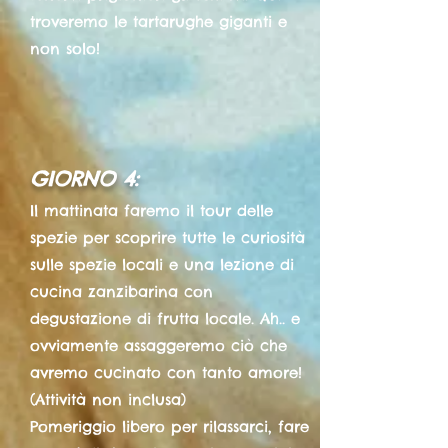
troveremo le tartarughe giganti e
non solo!
GIORNO 4:
Il mattinata faremo il tour delle
spezie per scoprire tutte le curiosità
sulle spezie locali e una lezione di
cucina zanzibarina con
degustazione di frutta locale. Ah.. e
ovviamente assaggeremo ciò che
avremo cucinato con tanto amore!
(Attività non inclusa)
Pomeriggio libero per rilassarci, fare