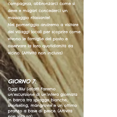
compagnia, abbronzarci come si
deve e magari concederci un
massaggio rilassante!
Nel pomeriggio andremo a visitare
dei villaggi locali per scoprire come
vivono le famiglie del posto e
osservare la loro quotidianità da
vicino. (Attività non inclusa)
GIORNO 7:
Oggi Blu Safari! Faremo
un’escursione di un’intera giornata
in barca tra spiagge bianche,
snorkeling, mangrovie e un ottimo
pranzo a base di pesce. (Attività
non inclusa)