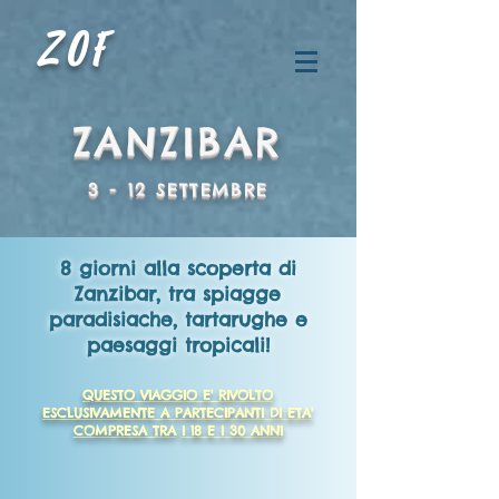
ZOF
ZANZIBAR
3 - 12 SETTEMBRE
8 giorni alla scoperta di
Zanzibar, tra spiagge
paradisiache, tartarughe
e
paesaggi tropicali!
QUESTO VIAGGIO E' RIVOLTO
ESCLUSIVAMENTE A PARTECIPANTI DI ETA'
COMPRESA TRA
I 18 E I 30 ANNI